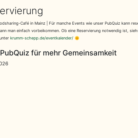
ervierung
dsharing-Café in Mainz | Für manche Events wie unser PubQuiz kann rese
nn man einfach vorbeikommen. Ob eine Reservierung notwendig ist, siehs
 unter
krumm-schepp.de/eventkalender/
🌞
-PubQuiz für mehr Gemeinsamkeit
2026